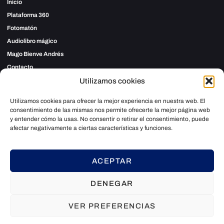
Inicio
Plataforma 360
Fotomatón
Audiolibro mágico
Mago Bienve Andrés
Contacto
Utilizamos cookies
Contacto
Utilizamos cookies para ofrecer la mejor experiencia en nuestra web. El
consentimiento de las mismas nos permite ofrecerte la mejor página web
TELÉFONO
y entender cómo la usas. No consentir o retirar el consentimiento, puede
642 89 03 59
afectar negativamente a ciertas características y funciones.
EMAIL
info@giromagico.com
ACEPTAR
DENEGAR
Política de privacidad
Política de cookies
Aviso legal
VER PREFERENCIAS