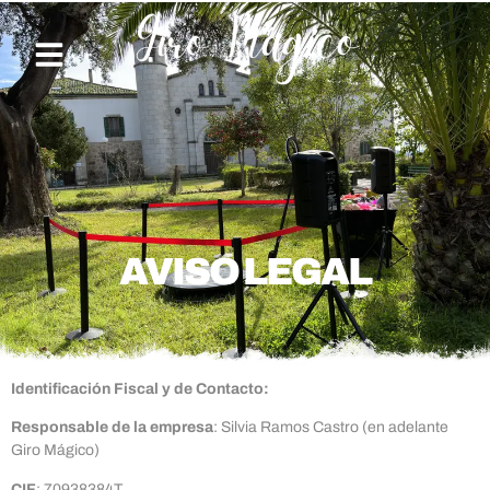
AVISO LEGAL
Identificación Fiscal y de Contacto:
Responsable de la empresa
: Silvia Ramos Castro (en adelante
Giro Mágico)
CIF
: 70938384T