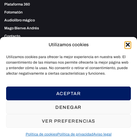
Plataforma 360
Fotomatón
Audiolibro mágico
Mago Bienve Andrés
Contacto
Utilizamos cookies
Contacto
Utilizamos cookies para ofrecer la mejor experiencia en nuestra web. El
consentimiento de las mismas nos permite ofrecerte la mejor página web
TELÉFONO
y entender cómo la usas. No consentir o retirar el consentimiento, puede
642 89 03 59
afectar negativamente a ciertas características y funciones.
EMAIL
info@giromagico.com
ACEPTAR
DENEGAR
Política de privacidad
Política de cookies
Aviso legal
VER PREFERENCIAS
Política de cookies
Política de privacidad
Aviso legal